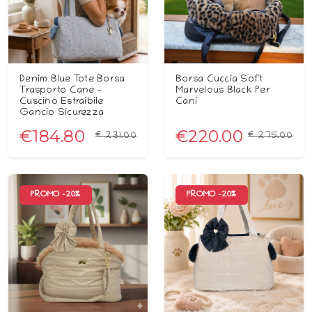
Denim Blue Tote Borsa
Borsa Cuccia Soft
Trasporto Cane -
Marvelous Black Per
Cuscino Estraibile
Cani
Gancio Sicurezza
€184.80
€220.00
€231.00
€275.00
PROMO -
20
%
PROMO -
20
%