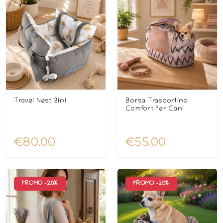
Travel Nest 3in1
Borsa Trasportino
Comfort Per Cani
€80.00
€55.00
PROMO -
20
%
PROMO -
20
%