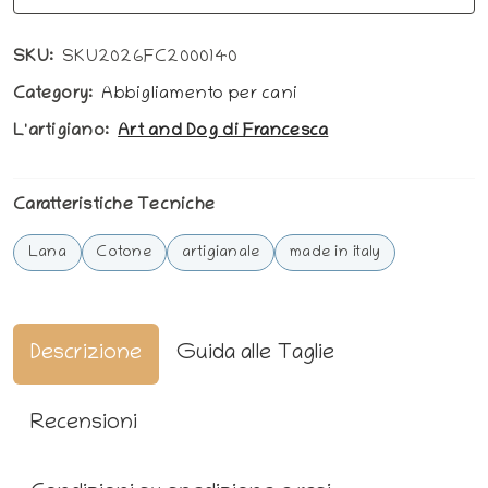
SKU:
SKU2026FC2000140
Category:
Abbigliamento per cani
L'artigiano:
Art and Dog di Francesca
Caratteristiche Tecniche
Lana
Cotone
artigianale
made in italy
Descrizione
Guida alle Taglie
Recensioni