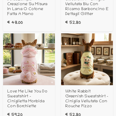
Creazione Su Misura
Vellutata Blu Con
In Lana O Cotone
Ricamo Barboncino E
Fatta A Mano
Dettagli Glitter
€
48.00
€
52.80
Love Me Like You Do
White Rabbit
Sweatshirt -
Greenish Sweatshirt -
Ciniglietta Morbida
Ciniglia Vellutata Con
Con Borchiette
Rouche Pizzo
€
59.20
€
52.80